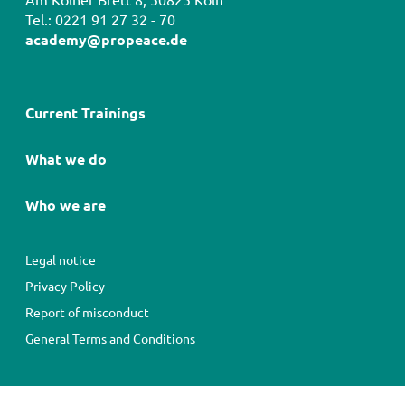
Tel.: 0221 91 27 32 - 70
academy@propeace.de
Hauptnavigation
Current Trainings
What we do
Who we are
Fußbereichsmenü
Legal notice
Privacy Policy
Report of misconduct
General Terms and Conditions